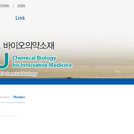
LOGIN
|
JOIN
duction >
Member