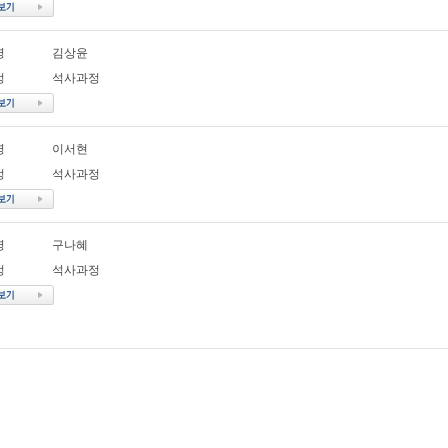
명
김상윤
정
석사과정
명
이서현
정
석사과정
명
구나혜
정
석사과정